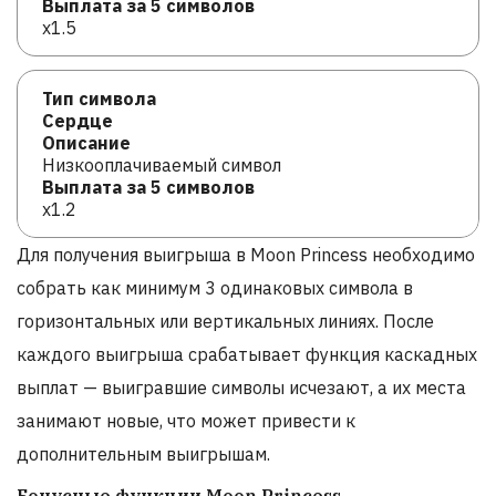
x1.5
Сердце
Низкооплачиваемый символ
x1.2
Для получения выигрыша в Moon Princess необходимо
собрать как минимум 3 одинаковых символа в
горизонтальных или вертикальных линиях. После
каждого выигрыша срабатывает функция каскадных
выплат — выигравшие символы исчезают, а их места
занимают новые, что может привести к
дополнительным выигрышам.