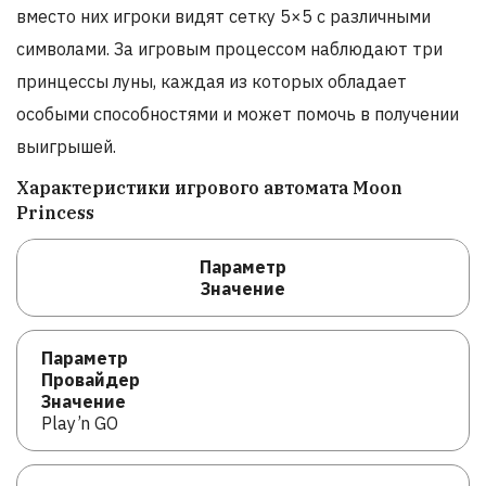
вместо них игроки видят сетку 5×5 с различными
символами. За игровым процессом наблюдают три
принцессы луны, каждая из которых обладает
особыми способностями и может помочь в получении
выигрышей.
Характеристики игрового автомата Moon
Princess
Параметр
Значение
Провайдер
Play’n GO