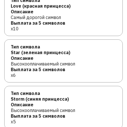
Love (красная принцесса)
Самый дорогой символ
x10
Star (зеленая принцесса)
Высокооплачиваемый символ
x6
Storm (синяя принцесса)
Высокооплачиваемый символ
x5