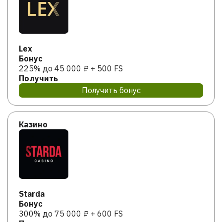
Lex
225% до 45 000 ₽ + 500 FS
Получить бонус
Starda
300% до 75 000 ₽ + 600 FS