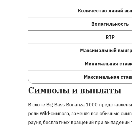
Количество линий вы
Волатильность
RTP
Максимальный выиг
Минимальная став
Максимальная став
Символы и выплаты
В слоте Big Bass Bonanza 1000 представлен
роли Wild-символа, заменяя все обычные симво
раунд бесплатных вращений при выпадении т