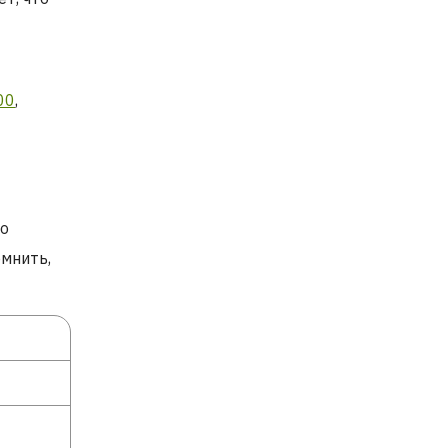
00
,
то
омнить,