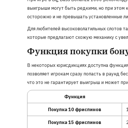
выигрыши могут быть редкими, но при этом 
осторожно и не превышать установленные л
Для любителей высоковолатильных слотов т
которые предлагают схожую механику с уве
Функция покупки бон
В некоторых юрисдикциях доступна функция 
позволяет игрокам сразу попасть в раунд бе
что это не гарантирует выигрыш и может при
Функция
Покупка 10 фриспинов
Покупка 15 фриспинов