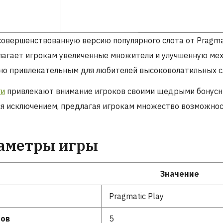
совершенствованную версию популярного слота от Pragmat
лагает игрокам увеличенные множители и улучшенную ме
нно привлекательным для любителей высоковолатильных с
ги
привлекают внимание игроков своими щедрыми бонус
тся исключением, предлагая игрокам множество возможнос
раметры игры
Значение
Pragmatic Play
нов
5