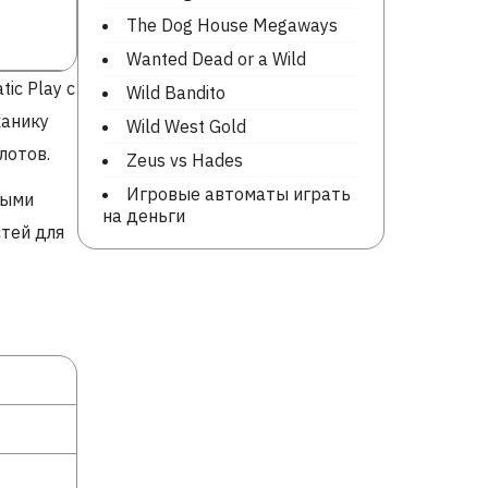
The Dog House Megaways
Wanted Dead or a Wild
ic Play с
Wild Bandito
ханику
Wild West Gold
лотов.
Zeus vs Hades
Игровые автоматы играть
ными
на деньги
тей для