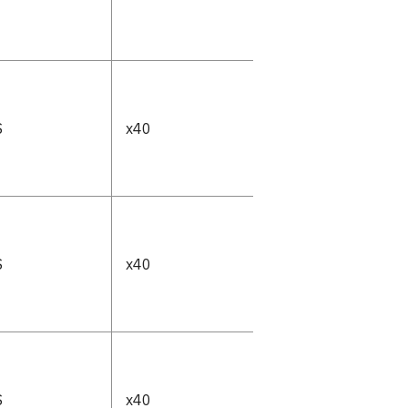
S
x40
S
x40
S
x40