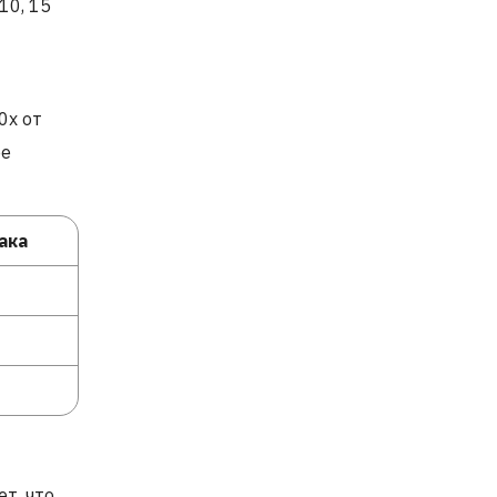
10, 15
0x от
ее
ака
т, что