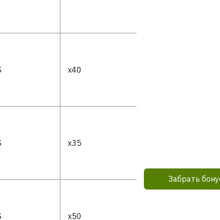
S
x40
S
x35
Забрать бону
S
x50