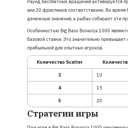
Раунд бесплатных вращений активируется при 
или 20 фриспинов соответственно. Во время
денежные значения, а рыбак собирает эти пр
Особенностью Big Bass Bonanza 1000 являют
базовой ставки. Это значительно превышает 
прибыльной для опытных игроков.
Количество Scatter
Количеств
3
10
4
15
5
20
Стратегии игры
При игре в Big Bass Bonanza 1000 рекоменду