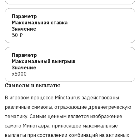
Максимальная ставка
50 ₽
Максимальный выигрыш
x5000
Символы и выплаты
В игровом процессе Minotaurus задействованы
различные символы, отражающие древнегреческую
тематику. Самым ценным является изображение
самого Минотавра, приносящее максимальные
выплаты при составлении комбинаций на активных