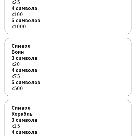
x25
x100
x1000
Воин
x20
x75
x500
Корабль
x15