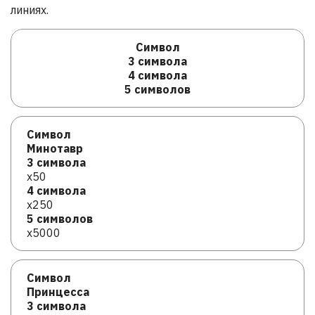
линиях.
Символ
3 символа
4 символа
5 символов
Минотавр
x50
x250
x5000
Принцесса