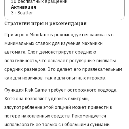
10 бесплатных вращений
3+ Scatter
Стратегии игры и рекомендации
При игре в Minotaurus рекомендуется начинать с
минимальных ставок для изучения механики
автомата. Слот демонстрирует среднюю
волатильность, что означает регулярные выплаты
средних размеров. Это делает его привлекательным
как для новичков, так и для опытных игроков.
Функция Risk Game требует осторожного подхода.
Хотя она позволяет удвоить выигрыш,
злоупотребление этой опцией может привести к
потере накопленных средств. Рекомендуется
использовать ее только с небольшими суммами.