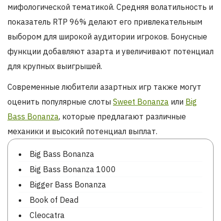
мифологической тематикой. Средняя волатильность и
показатель RTP 96% делают его привлекательным
выбором для широкой аудитории игроков. Бонусные
функции добавляют азарта и увеличивают потенциал
для крупных выигрышей.
Современные любители азартных игр также могут
оценить популярные слоты
Sweet Bonanza
или
Big
Bass Bonanza
, которые предлагают различные
механики и высокий потенциал выплат.
Big Bass Bonanza
Big Bass Bonanza 1000
Bigger Bass Bonanza
Book of Dead
Cleocatra