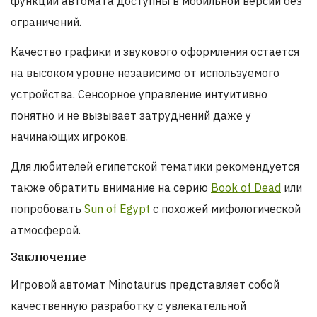
функции автомата доступны в мобильной версии без
ограничений.
Качество графики и звукового оформления остается
на высоком уровне независимо от используемого
устройства. Сенсорное управление интуитивно
понятно и не вызывает затруднений даже у
начинающих игроков.
Для любителей египетской тематики рекомендуется
также обратить внимание на серию
Book of Dead
или
попробовать
Sun of Egypt
с похожей мифологической
атмосферой.
Заключение
Игровой автомат Minotaurus представляет собой
качественную разработку с увлекательной