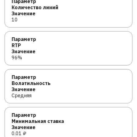
Количество линий
10
RTP
96%
Волатильность
Средняя
Минимальная ставка
0.01 ₽